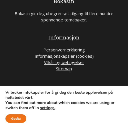
Bokasin
Bokasin gir deg ubegrenset tilgang til flere hundre
spennende temabøker.
Informasjon
Personvernerklæring
Informasjonskapsler (cookies)
Vilkår og betingelser
Sitemap
Vi bruker infokapsler for å gi deg den beste opplevelsen på
© 2026 Bokasin – Spennende temabøker.
nettstedet vårt.
You can find out more about which cookies we are using or
switch them off in
settings
.
Godta