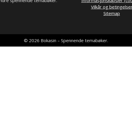
undre spennende temabøker.
Informasjonskapsler (coo
Vilkår og betingelse
Sitemap
© 2026 Bokasin – Spennende temabøker.