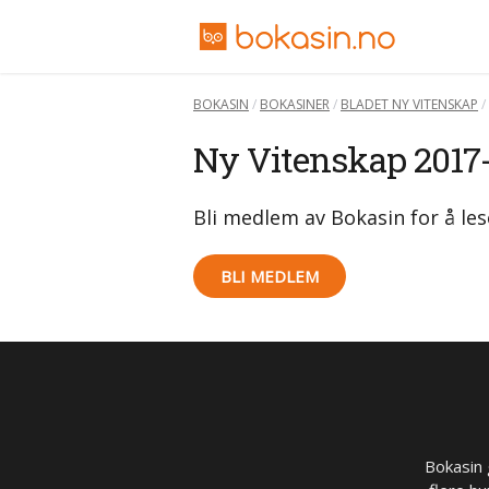
BOKASIN
/
BOKASINER
/
BLADET NY VITENSKAP
/
Ny Vitenskap 2017
Bli medlem av Bokasin for å les
BLI MEDLEM
Bokasin 