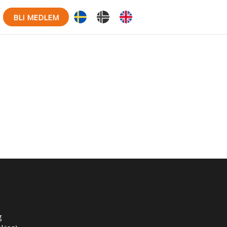
BLI MEDLEM
g