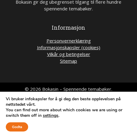
Bokasin gir deg ubegrenset tilgang til flere hundre
spennende temabøker.
Informasjon
Personvernerklæring
Informasjonskapsler (cookies)
Vilkår og betingelser
Sitemap
© 2026 Bokasin – Spennende temabøker.
Vi bruker infokapsler for å gi deg den beste opplevelsen på
nettstedet vårt.
You can find out more about which cookies we are using or
switch them off in
settings
.
Godta