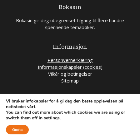
Bokasin
Bokasin gir deg ubegrenset tilgang til flere hundre
spennende temabøker.
Informasjon
Personvernerklæring
Informasjonskapsler (cookies)
Vilkår og betingelser
Sitemap
Vi bruker infokapsler for å gi deg den beste opplevelsen på
nettstedet vårt.
© 2026 Bokasin – Spennende temabøker.
You can find out more about which cookies we are using or
switch them off in
settings
.
Godta