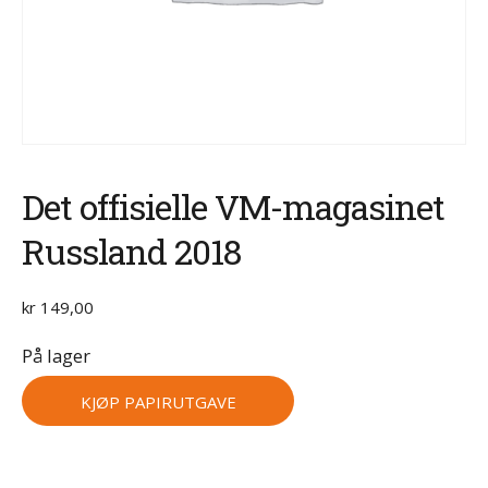
Det offisielle VM-magasinet
Russland 2018
kr
149,00
På lager
KJØP PAPIRUTGAVE