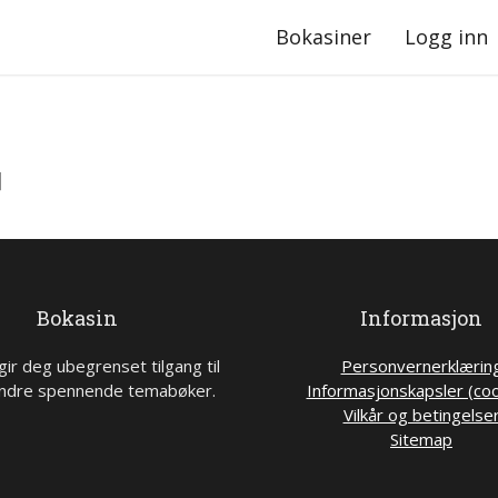
Bokasiner
Logg inn
]
Bokasin
Informasjon
gir deg ubegrenset tilgang til
Personvernerklærin
undre spennende temabøker.
Informasjonskapsler (coo
Vilkår og betingelse
Sitemap